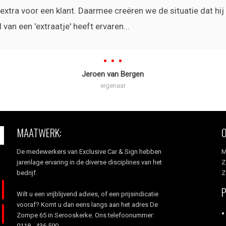
xtra voor een klant. Daarmee creëren we de situatie dat hij 
van een 'extraatje' heeft ervaren...
Jeroen van Bergen
eigenaar
MAATWERK:
De medewerkers van Exclusive Car & Sign hebben
M
jarenlage ervaring in de diverse disciplines van het
Z
bedrijf.
Z
Wilt u een vrijblijvend advies, of een prijsindicatie
vooraf? Komt u dan eens langs aan het adres De
Zompe 65 in Serooskerke. Ons telefoonummer:
0118 - 436 590