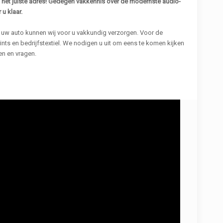
n het juiste adres! Gedegen vakkennis over de modernste audio-
u klaar.
n uw auto kunnen wij voor u vakkundig verzorgen. Voor de
 prints en bedrijfstextiel. We nodigen u uit om eens te komen kijken
n en vragen.