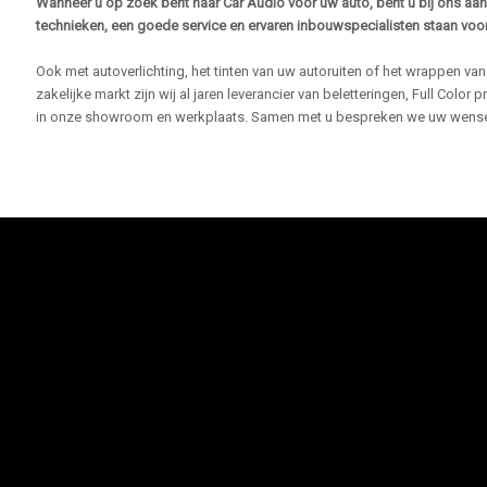
Wanneer u op zoek bent naar Car Audio voor uw auto, bent u bij ons aa
technieken, een goede service en ervaren inbouwspecialisten staan voor 
Ook met autoverlichting, het tinten van uw autoruiten of het wrappen va
zakelijke markt zijn wij al jaren leverancier van beletteringen, Full Color
in onze showroom en werkplaats. Samen met u bespreken we uw wense