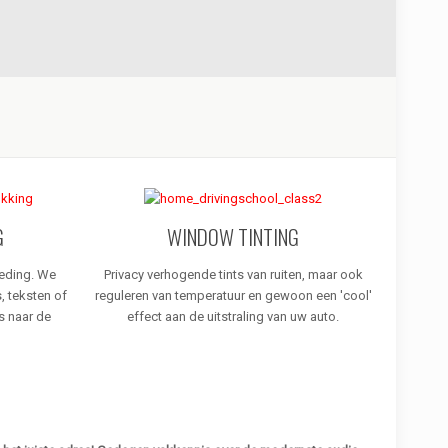
G
WINDOW TINTING
leding. We
Privacy verhogende tints van ruiten, maar ook
, teksten of
reguleren van temperatuur en gewoon een 'cool'
s naar de
effect aan de uitstraling van uw auto.