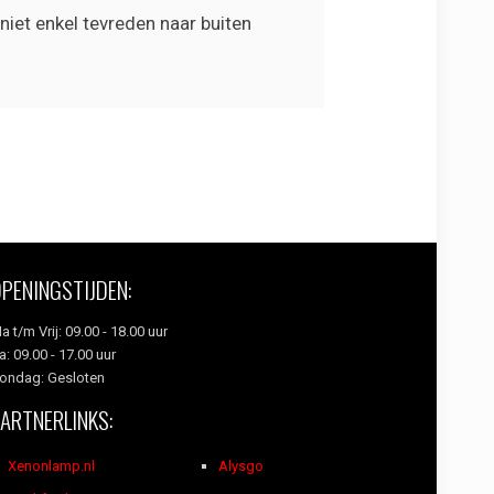
niet enkel tevreden naar buiten
OPENINGSTIJDEN:
a t/m Vrij: 09.00 - 18.00 uur
a: 09.00 - 17.00 uur
ondag: Gesloten
PARTNERLINKS:
Xenonlamp.nl
Alysgo